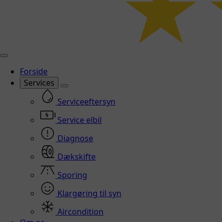
Forside
Services
Serviceeftersyn
Service elbil
Diagnose
Dækskifte
Sporing
Klargøring til syn
Aircondition