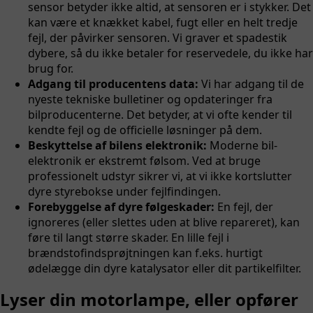
sensor betyder ikke altid, at sensoren er i stykker. Det
kan være et knækket kabel, fugt eller en helt tredje
fejl, der påvirker sensoren. Vi graver et spadestik
dybere, så du ikke betaler for reservedele, du ikke har
brug for.
Adgang til producentens data:
Vi har adgang til de
nyeste tekniske bulletiner og opdateringer fra
bilproducenterne. Det betyder, at vi ofte kender til
kendte fejl og de officielle løsninger på dem.
Beskyttelse af bilens elektronik:
Moderne bil-
elektronik er ekstremt følsom. Ved at bruge
professionelt udstyr sikrer vi, at vi ikke kortslutter
dyre styrebokse under fejlfindingen.
Forebyggelse af dyre følgeskader:
En fejl, der
ignoreres (eller slettes uden at blive repareret), kan
føre til langt større skader. En lille fejl i
brændstofindsprøjtningen kan f.eks. hurtigt
ødelægge din dyre katalysator eller dit partikelfilter.
Lyser din motorlampe, eller opfører