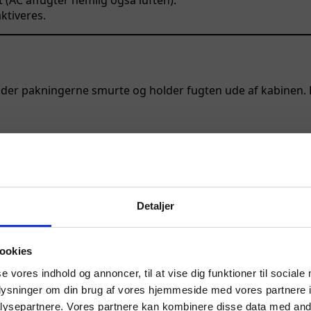
AC affugter nemlig også luften).
ktiveres.
der pakningerne smurte og holder fugten ude af kabinen. Hvi
Detaljer
ookies
se vores indhold og annoncer, til at vise dig funktioner til sociale
oplysninger om din brug af vores hjemmeside med vores partnere i
Bliv kontaktet
ysepartnere. Vores partnere kan kombinere disse data med andr