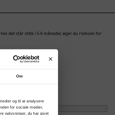
s det står stille i 5-6 måneder, øger du risikoen for
Om
 medier og til at analysere
nden for sociale medier,
e oplysninger, du har givet