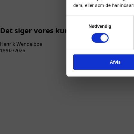
dem, eller som de har indsaml
Samtykkevalg
Nødvendig
Det siger vores kunder
Henrik Wendelboe
18/02/2026
Afvis