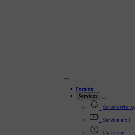
Forside
Services
Serviceefters
Service elbil
Diagnose