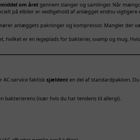
emiddel om året
gennem slanger og samlinger. Når mængden
ecielt på elbiler er vedligehold af anlægget endnu vigtige
 smører anlæggets pakninger og kompressor. Mangler der væs
hvilket er en legeplads for bakterier, svamp og mug. Hvis d
r AC-service faktisk
sjældent
en del af standardpakken. Du s
en bakterierens (især hvis du har tendens til allergi).