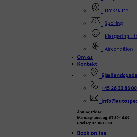
Dækskifte
Sporing
Klargøring til
Aircondition
Om os
Kontakt
Sjællandsgade
+45 26 33 88 00
info@autospec
Åbningstider:
Mandag-torsdag: 07.30-16.00
Fredag: 07.30-12.00
Book online