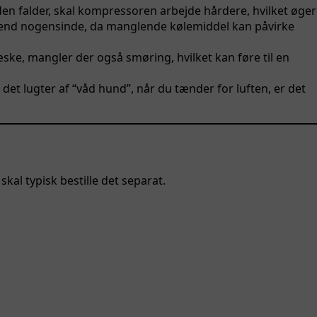
 falder, skal kompressoren arbejde hårdere, hvilket øger
re end nogensinde, da manglende kølemiddel kan påvirke
ke, mangler der også smøring, hvilket kan føre til en
et lugter af “våd hund”, når du tænder for luften, er det
kal typisk bestille det separat.